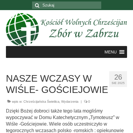
Szuklaj
w:
MENU
NASZE WCZASY W
26
SIE 2025
WIŚLE- GOŚCIEJOWIE
wpis w:
Chrześcijańska Świetlica
,
Wydarzenia
|
0
Dzięki Bożej dobroci także tego lata mogliśmy
wypoczywać w Domu Katechetycznym „Tymoteusz” w
Wiśle -Gościejowie. Wiele osób uczestniczyło w
tegorocznych wczasach polsko -romskich : opiekunowie