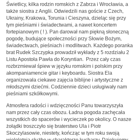
Świetlicy, kilka rodzin romskich z Zabrza i Wrocławia, a
także siostra z Anglii. Odwiedzili nas goście z Czech,
Ukrainy, Krakowa, Torunia i Cieszyna, dzieląc się przy
tym pieśniami i świadectwami, a nawet koncertem
fortepianowym ( ! ). Pan darował nam piękną słoneczną
pogodę, budujące społeczności przy Słowie Bożym,
świadectwach, pieśniach i modlitwach. Każdego poranka
brat Rudek Szczypka prowadził wykłady z 5 rozdziału 2
Listu Apostoła Pawła do Koryntian. Przez cały czas
rozbrzmiewał śpiew w języku romskim i polskim przy
akompaniamencie gitar i keyboardu. Siostra Ela
organizowała ciekawe zajęcia biblijne i artystyczne z
młodszymi dziećmi. Codziennie dzieci usługiwały nam
pieśniami szkółkowymi.
Atmosfera radości i wdzięczności Panu towarzyszyła
nam przez cały czas obozu. Ładna pogoda zachęcała
wszystkich do spacerów i wycieczek po okolicy. O nasze
żołądki troszczyło się braterstwo Ula i Piotr
Skoczylasowie, niestety, kończąc w tym roku swoją
wieloletnią służbę w charakterze kucharzy. Dziękujemy